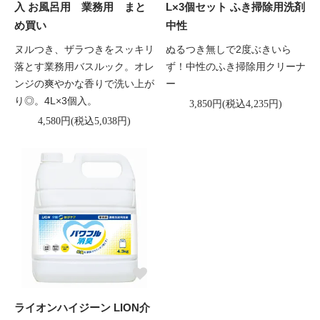
入 お風呂用 業務用 まと
L×3個セット ふき掃除用洗剤
め買い
中性
ヌルつき、ザラつきをスッキリ
ぬるつき無しで2度ぶきいら
落とす業務用バスルック。オレ
ず！中性のふき掃除用クリーナ
ンジの爽やかな香りで洗い上が
ー
り◎。4L×3個入。
3,850円(税込4,235円)
4,580円(税込5,038円)
ライオンハイジーン LION介