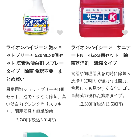
ライオンハイジーン 泡ショ
ライオンハイジーン サニテ
ットブリーチ 520mL×8個セ
ートK 4㎏×2個セット 除
ット 塩素系漂白剤 スプレー
菌洗浄剤 濃縮タイプ
タイプ 除菌 希釈不要 ま
食器や調理器具を同時に除菌＆
とめ買い
洗浄！短時間で強力な除菌力。
希釈しても見やすく安全。ゴミ
厨房用泡ショットブリーチ8個
量削減の優れた濃縮タイプ。
セット。泡でムダなく除菌。高
い漂白力でシンク周りスッキ
12,300円(税込13,530円)
リ。調理器具も簡単除菌。
2,740円(税込3,014円)