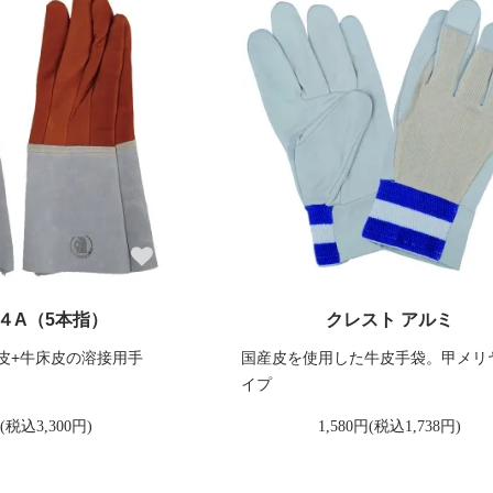
４A（5本指）
クレスト アルミ
皮+牛床皮の溶接用手
国産皮を使用した牛皮手袋。甲メリ
イプ
円(税込3,300円)
1,580円(税込1,738円)