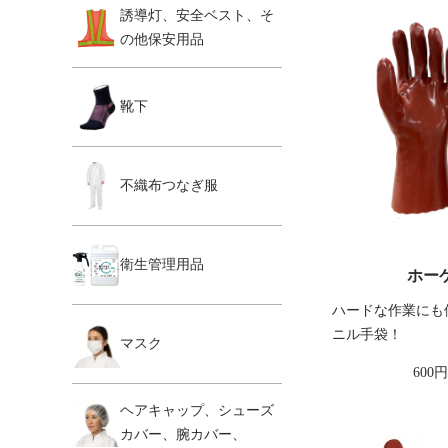
誘導灯、安全ベスト、そ
の他保安用品
靴下
不織布つなぎ服
衛生管理用品
ホーケ
ハードな作業にも
ニル手袋！
マスク
600
ヘアキャップ、シューズ
カバー、腕カバー、