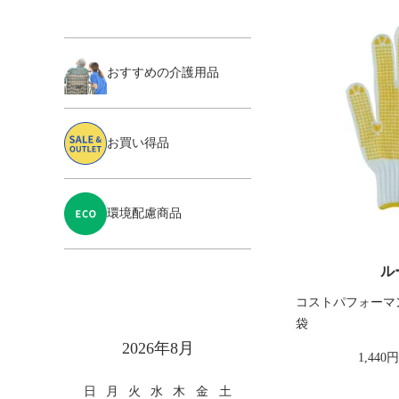
おすすめの介護用品
お買い得品
環境配慮商品
ル
コストパフォーマ
袋
カレンダー
2026年8月
1,440
日
月
火
水
木
金
土