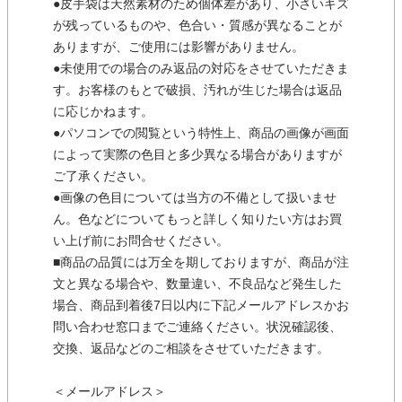
●皮手袋は天然素材のため個体差があり、小さいキズ
が残っているものや、色合い・質感が異なることが
ありますが、ご使用には影響がありません。
●未使用での場合のみ返品の対応をさせていただきま
す。お客様のもとで破損、汚れが生じた場合は返品
に応じかねます。
●パソコンでの閲覧という特性上、商品の画像が画面
によって実際の色目と多少異なる場合がありますが
ご了承ください。
●画像の色目については当方の不備として扱いませ
ん。色などについてもっと詳しく知りたい方はお買
い上げ前にお問合せください。
■商品の品質には万全を期しておりますが、商品が注
文と異なる場合や、数量違い、不良品など発生した
場合、商品到着後7日以内に下記メールアドレスかお
問い合わせ窓口までご連絡ください。状況確認後、
交換、返品などのご相談をさせていただきます。
＜メールアドレス＞