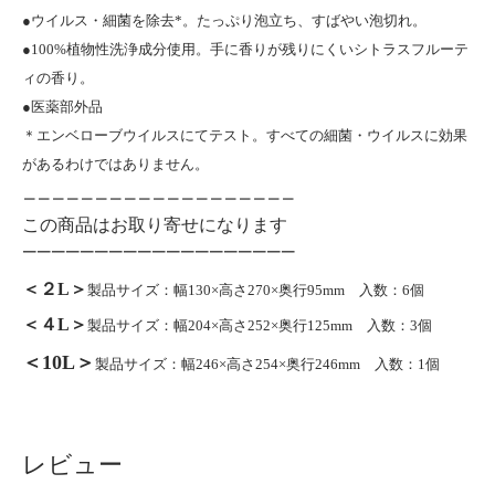
●ウイルス・細菌を除去*。たっぷり泡立ち、すばやい泡切れ。
●100%植物性洗浄成分使用。手に香りが残りにくいシトラスフルーテ
ィの香り。
●医薬部外品
＊エンベローブウイルスにてテスト。すべての細菌・ウイルスに効果
があるわけではありません。
＿＿＿＿＿＿＿＿＿＿＿＿＿＿＿＿＿＿＿
この商品はお取り寄せになります
￣￣￣￣￣￣￣￣￣￣￣￣￣￣￣￣￣￣￣
＜２L＞
製品サイズ：幅130×高さ270×奥行95mm 入数：6個
＜４L＞
製品サイズ：幅204×高さ252×奥行125mm 入数：3個
＜10L＞
製品サイズ：幅246×高さ254×奥行246mm 入数：1個
レビュー