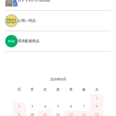
おすすめの介護用品
お買い得品
環境配慮商品
カレンダー
2026年8月
日
月
火
水
木
金
土
1
2
3
4
5
6
7
8
9
10
11
12
13
14
15