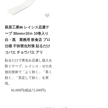
萩原工業㈱ レイシス忌避テ
ープ 30mm×10ｍ 10巻入り
白・黒 業務用 飲食店 プロ
仕様 不快害虫対策 貼るだけ
コバエ チョウバエ アリ
貼るだけで害虫を忌避し侵入を
防ぐテープ。レイシス・ゼロ次
放出技術で「よく効く」「長く
効く」「安定して効く」を実
現。
66,000円(税込72,600円)