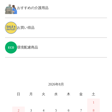
おすすめの介護用品
お買い得品
環境配慮商品
カレンダー
2026年8月
日
月
火
水
木
金
土
1
2
3
4
5
6
7
8