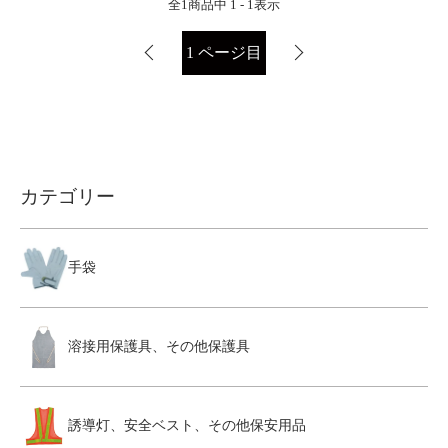
全
1
商品中
1 - 1
表示
1
ページ目
カテゴリー
手袋
溶接用保護具、その他保護具
誘導灯、安全ベスト、その他保安用品