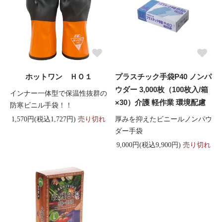
ホットワン ＨＯ１
プラスチック手袋P40 ノンパ
ウダー 3,000枚（100枚入/箱
インナー一体型で保温性抜群の
×30）介護 軽作業 環境配慮
防寒ビニル手袋！！
厚みを抑えたビニールノンパウ
1,570円(税込1,727円)
売り切れ
ダー手袋
9,000円(税込9,900円)
売り切れ